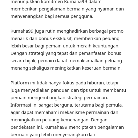
menunjukkan komitmen Kumaha99 dalam
memberikan pengalaman bermain yang nyaman dan
menyenangkan bagi semua pengguna.
Kumaha99 juga rutin menghadirkan berbagai promo
menarik dan bonus eksklusif, memberikan peluang
lebih besar bagi pemain untuk meraih keuntungan.
Dengan strategi yang tepat dan pemanfaatan bonus
secara bijak, pemain dapat memaksimalkan peluang
menang sekaligus meningkatkan keseruan bermain.
Platform ini tidak hanya fokus pada hiburan, tetapi
juga menyediakan panduan dan tips untuk membantu
pemain mengembangkan strategi permainan.
Informasi ini sangat berguna, terutama bagi pemula,
agar dapat memahami mekanisme permainan dan
meningkatkan peluang kemenangan. Dengan
pendekatan ini, Kumaha99 menciptakan pengalaman
bermain yang lebih menyenangkan dan