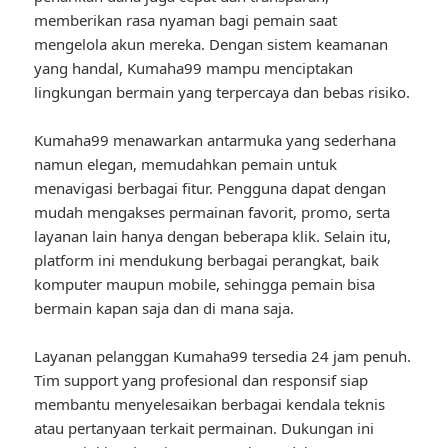
memberikan rasa nyaman bagi pemain saat
mengelola akun mereka. Dengan sistem keamanan
yang handal, Kumaha99 mampu menciptakan
lingkungan bermain yang terpercaya dan bebas risiko.
Kumaha99 menawarkan antarmuka yang sederhana
namun elegan, memudahkan pemain untuk
menavigasi berbagai fitur. Pengguna dapat dengan
mudah mengakses permainan favorit, promo, serta
layanan lain hanya dengan beberapa klik. Selain itu,
platform ini mendukung berbagai perangkat, baik
komputer maupun mobile, sehingga pemain bisa
bermain kapan saja dan di mana saja.
Layanan pelanggan Kumaha99 tersedia 24 jam penuh.
Tim support yang profesional dan responsif siap
membantu menyelesaikan berbagai kendala teknis
atau pertanyaan terkait permainan. Dukungan ini