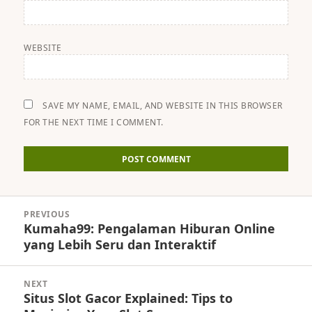
WEBSITE
SAVE MY NAME, EMAIL, AND WEBSITE IN THIS BROWSER
FOR THE NEXT TIME I COMMENT.
Post
PREVIOUS
navigation
Kumaha99: Pengalaman Hiburan Online
Previous
yang Lebih Seru dan Interaktif
post:
NEXT
Situs Slot Gacor Explained: Tips to
Next