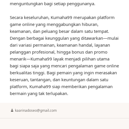
menguntungkan bagi setiap penggunanya.
Secara keseluruhan, Kumaha99 merupakan platform
game online yang menggabungkan hiburan,
keamanan, dan peluang besar dalam satu tempat.
Dengan berbagai keunggulan yang ditawarkan—mulai
dari variasi permainan, keamanan handal, layanan
pelanggan profesional, hingga bonus dan promo
menarik—Kumaha99 layak menjadi pilihan utama
bagi siapa saja yang mencari pengalaman game online
berkualitas tinggi. Bagi pemain yang ingin merasakan
keseruan, tantangan, dan keuntungan dalam satu
platform, Kumaha99 siap memberikan pengalaman
bermain yang tak terlupakan.
Author
kaarinadoseo@gmail.com